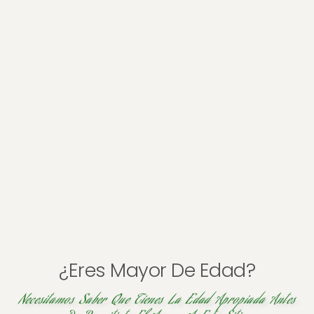
Valoraciones (0)
Valoraciones
No hay valoraciones aún.
Sé el primero en valorar “Río Revuelto Ensamble
Etiqueta Negra”
Tu dirección de correo electrónico no será publicada.
Los campos obligatorios están marcados con
*
Tu puntuación
*
Tu valoración
*
¿Eres Mayor De Edad?
Necesitamos Saber Que Tienes La Edad Apropiada Antes